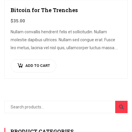
Bitcoin for The Trenches
$
35.00
Nullam convallis hendrerit felis et sollicitudin. Nullam
molestie dapibus ultrices. Nullam sed congue erat. Fusce
leo metus, lacinia vel nisl quis, ullamcorper luctus massa.
Nullam nisi lectus, molestie mattis…
ADD TO CART
PRODUCT CATEGORIES